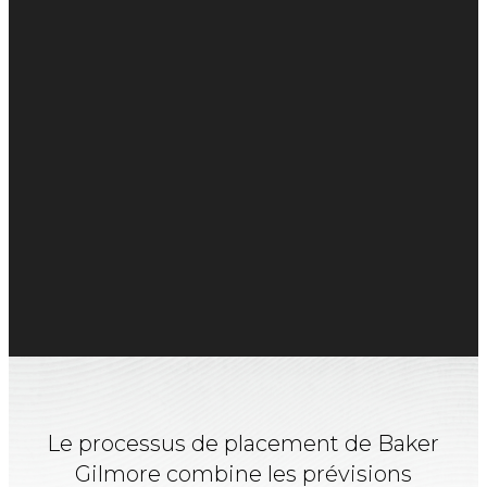
Le processus de placement de Baker
Gilmore combine
les prévisions