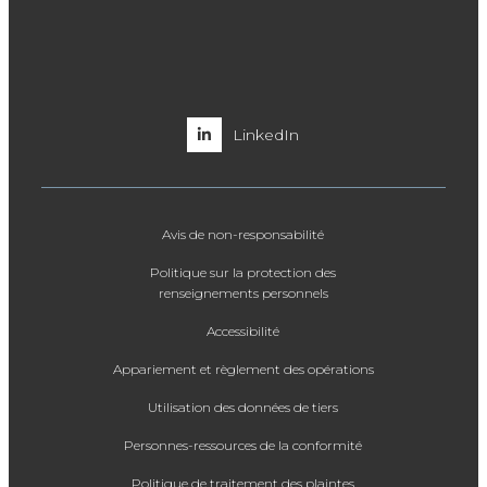
LinkedIn
Avis de non-responsabilité
Politique sur la protection des
renseignements personnels
Accessibilité
Appariement et règlement des opérations
Utilisation des données de tiers
Personnes-ressources de la conformité
Politique de traitement des plaintes